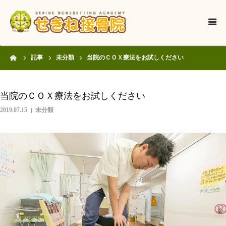
HOME
ーム
記事
未分類
当院のＣＯＸ療法をお試しください
当院について
当院のＣＯＸ療法をお試しください
診療内容
2019.07.15
未分類
スタッフ紹介
記事
お知らせ
ご予約について