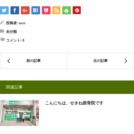
ウ
ィ
ン
ド
ウ
で
投稿者:
user
開
き
ま
未分類
す)
コメント:
0
前の記事
次の記事
関連記事
こんにちは、せきね接骨院です