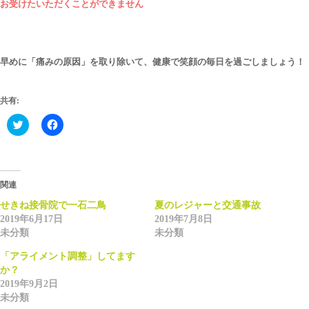
お受けたいただくことができません
早めに「痛みの原因」を取り除いて、健康で笑顔の毎日を過ごしましょう！
共有:
Click
Facebook
to
で
share
共
on
有
Twitter
す
(新
る
し
に
い
は
関連
ウ
ク
ィ
リ
せきね接骨院で一石二鳥
夏のレジャーと交通事故
ン
ッ
2019年6月17日
2019年7月8日
ド
ク
ウ
し
未分類
未分類
で
て
開
く
「アライメント調整」してます
き
だ
ま
さ
か？
す)
い
(新
2019年9月2日
し
未分類
い