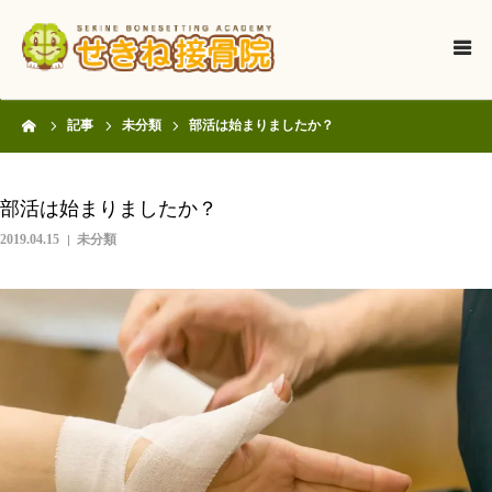
HOME
ーム
記事
未分類
部活は始まりましたか？
当院について
部活は始まりましたか？
診療内容
2019.04.15
未分類
スタッフ紹介
記事
お知らせ
ご予約について