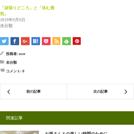
き
だ
ま
さ
「頑張りどころ」と「休む勇
す)
い
(新
気」
し
2019年9月9日
い
ウ
未分類
ィ
ン
ド
ウ
で
開
き
投稿者:
user
ま
す)
未分類
コメント:
0
前の記事
次の記事
関連記事
お孫さんとの楽しい時間のために