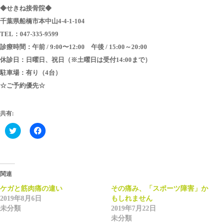
◆せきね接骨院◆
千葉県船橋市本中山4-4-1-104
TEL：047-335-9599
診療時間：午前 / 9:00〜12:00 午後 / 15:00～20:00
休診日：日曜日、祝日（※土曜日は受付14:00まで）
駐車場：有り（4台）
☆ご予約優先☆
共有:
Click
Facebook
to
で
share
共
on
有
Twitter
す
(新
る
し
に
い
は
関連
ウ
ク
ィ
リ
ケガと筋肉痛の違い
その痛み、「スポーツ障害」か
ン
ッ
2019年8月6日
もしれません
ド
ク
ウ
し
未分類
2019年7月22日
で
て
未分類
開
く