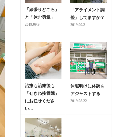
「頑張りどころ」
「アライメント調
と「休む勇気」
整」してますか？
2019.09.9
2019.09.2
治療も治療後も
休暇明けに体調を
「せきね接骨院」
アジャストする
にお任せくださ
2019.08.22
い…
2019.08.27