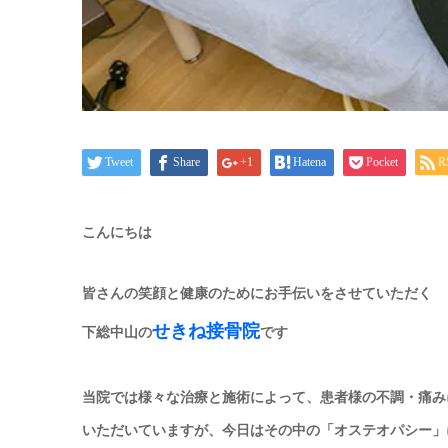
Tweet
Share
+1
Hatena
Pocket
R
こんにちは
皆さんの笑顔と健康のためにお手伝いをさせていただく
せきね接骨院
下総中山の
です
当院では様々な治療と施術によって、患者様の不調・痛み
いただいていますが、今日はその中の「オステオパシー」