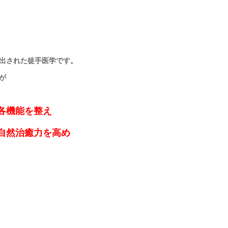
出された
徒手医学
です。
が
各機能を整え
自然治癒力を高め