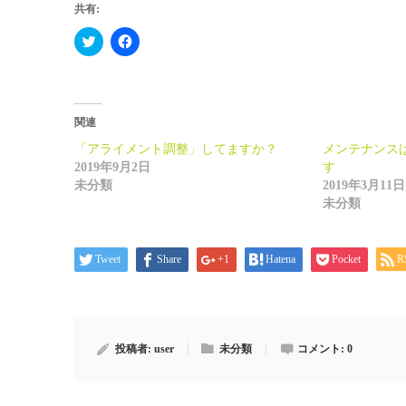
共有:
Click
Facebook
to
で
share
共
on
有
Twitter
す
(新
る
し
に
い
は
関連
ウ
ク
ィ
リ
「アライメント調整」してますか？
メンテナンス
ン
ッ
2019年9月2日
ド
ク
す
ウ
し
未分類
2019年3月11日
で
て
開
く
未分類
き
だ
ま
さ
す)
い
(新
Tweet
Share
+1
Hatena
Pocket
R
し
い
ウ
ィ
ン
ド
ウ
で
投稿者:
user
未分類
コメント:
0
開
き
ま
す)