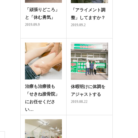
「頑張りどころ」
「アライメント調
と「休む勇気」
整」してますか？
2019.09.9
2019.09.2
治療も治療後も
休暇明けに体調を
「せきね接骨院」
アジャストする
にお任せくださ
2019.08.22
い…
2019.08.27